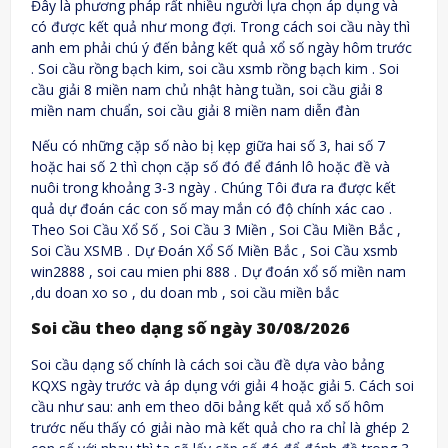
Đây là phương pháp rất nhiều người lựa chọn áp dụng và
có được kết quả như mong đợi. Trong cách soi cầu này thì
anh em phải chú ý đến bảng kết quả xổ số ngày hôm trước
. Soi cầu rồng bạch kim, soi cầu xsmb rồng bạch kim . Soi
cầu giải 8 miền nam chủ nhật hàng tuần, soi cầu giải 8
miền nam chuẩn, soi cầu giải 8 miền nam diễn đàn
Nếu có những cặp số nào bị kẹp giữa hai số 3, hai số 7
hoặc hai số 2 thì chọn cặp số đó để đánh lô hoặc đề và
nuôi trong khoảng 3-3 ngày . Chúng Tôi đưa ra được kết
quả dự đoán các con số may mắn có độ chính xác cao .
Theo Soi Cầu Xổ Số , Soi Cầu 3 Miền , Soi Cầu Miền Bắc ,
Soi Cầu XSMB . Dự Đoán Xổ Số Miền Bắc , Soi Cầu xsmb
win2888 , soi cau mien phi 888 . Dự đoán xổ số miền nam
,du doan xo so , du doan mb , soi cầu miền bắc
Soi cầu theo dạng số ngày 30/08/2026
Soi cầu dạng số chính là cách soi cầu đề dựa vào bảng
KQXS ngày trước và áp dụng với giải 4 hoặc giải 5. Cách soi
cầu như sau: anh em theo dõi bảng kết quả xổ số hôm
trước nếu thấy có giải nào mà kết quả cho ra chỉ là ghép 2