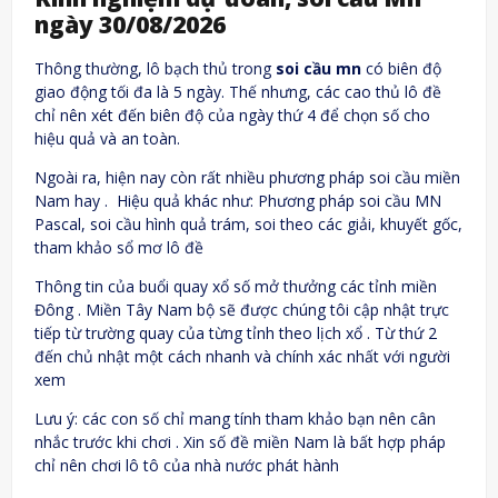
ngày 30/08/2026
Thông thường, lô bạch thủ trong
soi cầu mn
có biên độ
giao động tối đa là 5 ngày. Thế nhưng, các cao thủ lô đề
chỉ nên xét đến biên độ của ngày thứ 4 để chọn số cho
hiệu quả và an toàn.
Ngoài ra, hiện nay còn rất nhiều phương pháp soi cầu miền
Nam hay . Hiệu quả khác như: Phương pháp soi cầu MN
Pascal, soi cầu hình quả trám, soi theo các giải, khuyết gốc,
tham khảo sổ mơ lô đề
Thông tin của buổi quay xổ số mở thưởng các tỉnh miền
Đông . Miền Tây Nam bộ sẽ được chúng tôi cập nhật trực
tiếp từ trường quay của từng tỉnh theo lịch xổ . Từ thứ 2
đến chủ nhật một cách nhanh và chính xác nhất với người
xem
Lưu ý: các con số chỉ mang tính tham khảo bạn nên cân
nhắc trước khi chơi . Xin số đề miền Nam là bất hợp pháp
chỉ nên chơi lô tô của nhà nước phát hành