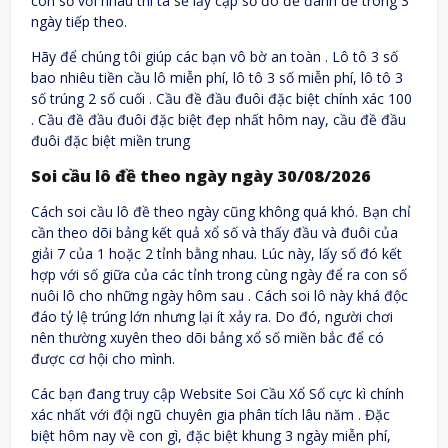
con số với nhau thì ta sẽ lấy cặp số đó để đánh đề trong 3
ngày tiếp theo.
Hãy để chúng tôi giúp các bạn vô bờ an toàn . Lô tô 3 số
bao nhiêu tiền cầu lô miễn phí, lô tô 3 số miễn phí, lô tô 3
số trúng 2 số cuối . Cầu đề đầu đuôi đặc biệt chính xác 100
. Cầu đề đầu đuôi đặc biệt đẹp nhất hôm nay, cầu đề đầu
đuôi đặc biệt miền trung
Soi cầu lô đề theo ngày ngày 30/08/2026
Cách soi cầu lô đề theo ngày cũng không quá khó. Bạn chỉ
cần theo dõi bảng kết quả xổ số và thấy đầu và đuôi của
giải 7 của 1 hoặc 2 tỉnh bằng nhau. Lúc này, lấy số đó kết
hợp với số giữa của các tỉnh trong cùng ngày để ra con số
nuôi lô cho những ngày hôm sau . Cách soi lô này khá độc
đáo tỷ lệ trúng lớn nhưng lại ít xảy ra. Do đó, người chơi
nên thường xuyên theo dõi bảng xổ số miền bắc để có
được cơ hội cho mình.
Các bạn đang truy cập Website Soi Cầu Xổ Số cực kì chính
xác nhất với đội ngũ chuyên gia phân tích lâu năm . Đặc
biệt hôm nay về con gì, đặc biệt khung 3 ngày miễn phí,