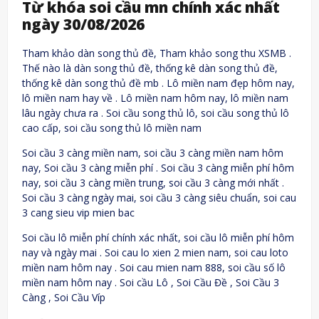
Từ khóa soi cầu mn chính xác nhất
ngày 30/08/2026
Tham khảo dàn song thủ đề, Tham khảo song thu XSMB .
Thế nào là dàn song thủ đề, thống kê dàn song thủ đề,
thống kê dàn song thủ đề mb . Lô miền nam đẹp hôm nay,
lô miền nam hay về . Lô miền nam hôm nay, lô miền nam
lâu ngày chưa ra . Soi cầu song thủ lô, soi cầu song thủ lô
cao cấp, soi cầu song thủ lô miền nam
Soi cầu 3 càng miền nam, soi cầu 3 càng miền nam hôm
nay, Soi cầu 3 càng miễn phí . Soi cầu 3 càng miễn phí hôm
nay, soi cầu 3 càng miền trung, soi cầu 3 càng mới nhất .
Soi cầu 3 càng ngày mai, soi cầu 3 càng siêu chuẩn, soi cau
3 cang sieu vip mien bac
Soi cầu lô miễn phí chính xác nhất, soi cầu lô miễn phí hôm
nay và ngày mai . Soi cau lo xien 2 mien nam, soi cau loto
miền nam hôm nay . Soi cau mien nam 888, soi cầu số lô
miền nam hôm nay . Soi cầu Lô , Soi Cầu Đề , Soi Cầu 3
Càng , Soi Cầu Víp