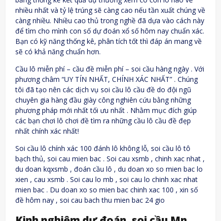
nhiều nhất và tỷ lệ trúng sẽ càng cao nếu tần xuất chúng về
càng nhiều. Nhiều cao thủ trong nghề đã dựa vào cách này
để tìm cho mình con số dự đoán xổ số hôm nay chuẩn xác.
Bạn có kỹ năng thống kê, phân tích tốt thì đáp án mang về
sẽ có khả năng chuẩn hơn.
Cầu lô miễn phí – cầu đề miễn phí – soi cầu hàng ngày . Với
phương châm “UY TÍN NHẤT, CHÍNH XÁC NHẤT” . Chúng
tôi đã tạo nên các dịch vụ soi cầu lô cầu đề do đội ngũ
chuyên gia hàng đầu giày công nghiên cứu bằng những
phương pháp mới nhất tối ưu nhất . Nhằm mục đích giúp
các bạn chơi lô chơi đề tìm ra những cầu lô cầu đề đẹp
nhất chính xác nhất!
Soi cầu lô chính xác 100 đánh lô không lỗ, soi cầu lô tô
bạch thủ, soi cau mien bac . Soi cau xsmb , chinh xac nhat ,
du doan kqxsmb , đoán cầu lô , du doan xo so mien bac lo
xien , cau xsmb . Soi cau lo mb , soi cau lo chinh xac nhat
mien bac . Du doan xo so mien bac chinh xac 100 , xin số
đề hôm nay , soi cau bach thu mien bac 24 gio
Kinh nghiệm dự đoán, soi cầu Mn