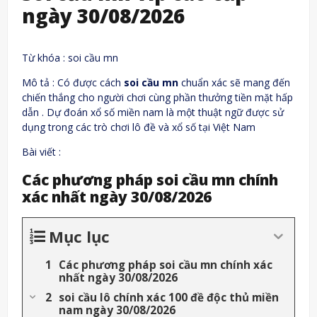
ngày 30/08/2026
Từ khóa : soi cầu mn
Mô tả : Có được cách
soi cầu mn
chuẩn xác sẽ mang đến
chiến thắng cho người chơi cùng phần thưởng tiền mặt hấp
dẫn . Dự đoán xổ số miền nam là một thuật ngữ được sử
dụng trong các trò chơi lô đề và xổ số tại Việt Nam
Bài viết :
Các phương pháp soi cầu mn chính
xác nhất ngày 30/08/2026
Mục lục
Các phương pháp soi cầu mn chính xác
nhất ngày 30/08/2026
soi cầu lô chính xác 100 đề độc thủ miền
nam ngày 30/08/2026