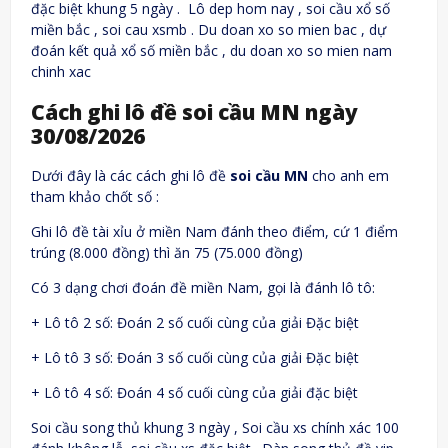
đặc biệt khung 5 ngày . Lô dep hom nay , soi cầu xổ số
miền bắc , soi cau xsmb . Du doan xo so mien bac , dự
đoán kết quả xổ số miền bắc , du doan xo so mien nam
chinh xac
Cách ghi lô đề soi cầu MN ngày
30/08/2026
Dưới đây là các cách ghi lô đề
soi cầu MN
cho anh em
tham khảo chốt số :
Ghi lô đề tài xỉu ở miền Nam đánh theo điểm, cứ 1 điểm
trúng (8.000 đồng) thì ăn 75 (75.000 đồng)
Có 3 dạng chơi đoán đề miền Nam, gọi là đánh lô tô:
+ Lô tô 2 số: Đoán 2 số cuối cùng của giải Đặc biệt
+ Lô tô 3 số: Đoán 3 số cuối cùng của giải Đặc biệt
+ Lô tô 4 số: Đoán 4 số cuối cùng của giải đặc biệt
Soi cầu song thủ khung 3 ngày , Soi cầu xs chính xác 100