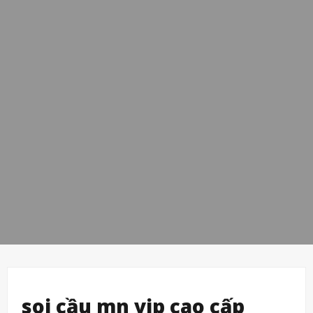
soi cầu mn vip cao cấp