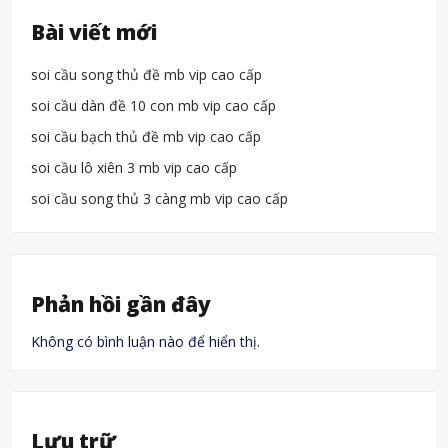
Bài viết mới
soi cầu song thủ đề mb vip cao cấp
soi cầu dàn đề 10 con mb vip cao cấp
soi cầu bạch thủ đề mb vip cao cấp
soi cầu lô xiên 3 mb vip cao cấp
soi cầu song thủ 3 càng mb vip cao cấp
Phản hồi gần đây
Không có bình luận nào để hiển thị.
Lưu trữ