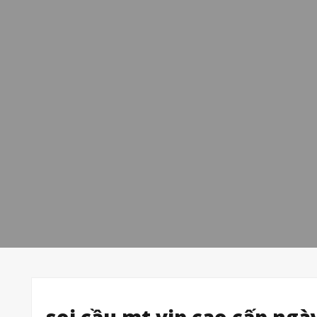
soi cầu mt vip cao cấp ngà