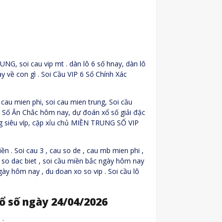
NG, soi cau vip mt . dàn lô 6 số hnay, dàn lô
 về con gì . Soi Cầu VIP 6 Số Chính Xác
 cau mien phi, soi cau mien trung, Soi cầu
 Số Ăn Chắc hôm nay, dự đoán xổ số giải đặc
ung siêu víp, cặp xỉu chủ MIỀN TRUNG SỐ VIP
n . Soi cau 3 , cau so de , cau mb mien phi ,
 so dac biet , soi cầu miền bắc ngày hôm nay
ngày hôm nay , du doan xo so vip . Soi cầu lô
ổ số ngày 24/04/2026
 :