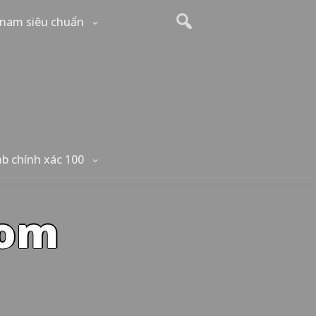
 nam siêu chuẩn
mb chính xác 100
com