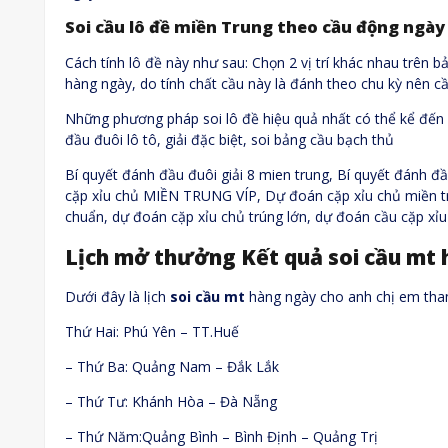
Soi cầu lô đề miền Trung theo cầu động ngày
Cách tính lô đề này như sau: Chọn 2 vị trí khác nhau trên 
hàng ngày, do tính chất cầu này là đánh theo chu kỳ nên cần
Những phương pháp soi lô đề hiệu quả nhất có thể kể đến n
đầu đuôi lô tô, giải đặc biệt, soi bảng cầu bạch thủ
Bí quyết đánh đầu đuôi giải 8 mien trung, Bí quyết đánh đ
cặp xỉu chủ MIỀN TRUNG VÍP, Dự đoán cặp xỉu chủ miền tr
chuẩn, dự đoán cặp xỉu chủ trúng lớn, dự đoán cầu cặp xỉ
Lịch mở thưởng Kết quả soi cầu mt 
Dưới đây là lịch
soi cầu mt
hàng ngày cho anh chị em tham
Thứ Hai: Phú Yên – TT.Huế
– Thứ Ba: Quảng Nam – Đắk Lắk
– Thứ Tư: Khánh Hòa – Đà Nẵng
– Thứ Năm:Quảng Bình – Bình Định – Quảng Trị