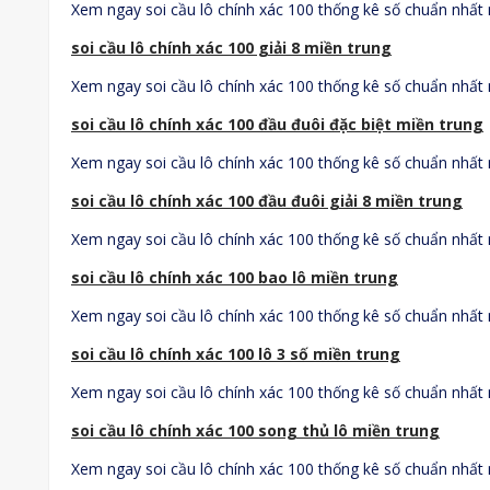
Xem ngay soi cầu lô chính xác 100 thống kê số chuẩn nhấ
soi cầu lô chính xác 100 giải 8 miền trung
Xem ngay soi cầu lô chính xác 100 thống kê số chuẩn nhấ
soi cầu lô chính xác 100 đầu đuôi đặc biệt miền trung
Xem ngay soi cầu lô chính xác 100 thống kê số chuẩn nhấ
soi cầu lô chính xác 100 đầu đuôi giải 8 miền trung
Xem ngay soi cầu lô chính xác 100 thống kê số chuẩn nhấ
soi cầu lô chính xác 100 bao lô miền trung
Xem ngay soi cầu lô chính xác 100 thống kê số chuẩn nhấ
soi cầu lô chính xác 100 lô 3 số miền trung
Xem ngay soi cầu lô chính xác 100 thống kê số chuẩn nhấ
soi cầu lô chính xác 100 song thủ lô miền trung
Xem ngay soi cầu lô chính xác 100 thống kê số chuẩn nhấ