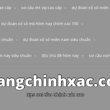
ao cấp
soi cầu mt vip cao cấp
dự đoán xổ số miền
dự đoán xổ số mb hôm nay chính xác 100
u chuẩn
dự đoán xổ số miền nam siêu chuẩn
m nay siêu chuẩn
độc thủ đề hôm nay
soi cầu xs
angchinhxac.
tips soi cầu chính xác cao