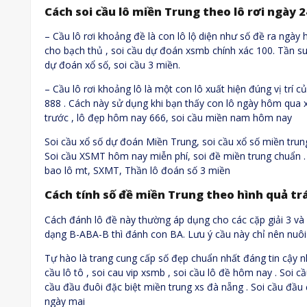
Cách soi cầu lô miền Trung theo lô rơi ngày 
– Cầu lô rơi khoảng đề là con lô lộ diện như số đề ra ng
cho bạch thủ , soi cầu dự đoán xsmb chính xác 100. Tần suấ
dự đoán xổ số, soi cầu 3 miền.
– Cầu lô rơi khoảng lô là một con lô xuất hiện đúng vị trí 
888 . Cách này sử dụng khi bạn thấy con lô ngày hôm qua x
trước , lô đẹp hôm nay 666, soi cầu miền nam hôm nay
Soi cầu xổ số dự đoán Miền Trung, soi cầu xổ số miền trun
Soi cầu XSMT hôm nay miễn phí, soi đề miền trung chuẩn . 
bao lô mt, SXMT, Thần lô đoán số 3 miền
Cách tính số đề miền Trung theo hình quả t
Cách đánh lô đề này thường áp dụng cho các cặp giải 3 và 4
dạng B-ABA-B thì đánh con BA. Lưu ý cầu này chỉ nên nuôi
Tự hào là trang cung cấp số đẹp chuẩn nhất đáng tin cậy nhấ
cầu lô tô , soi cau vip xsmb , soi cầu lô đề hôm nay . Soi 
cầu đầu đuôi đặc biệt miền trung xs đà nẵng . Soi cầu đầu 
ngày mai