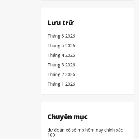
Lưu trữ
Tháng 6 2026
Tháng 5 2026
Tháng 4 2026
Tháng 3 2026
Tháng 2 2026
Tháng 1 2026
Chuyên mục
dự đoán xổ số mb hôm nay chính xác
100