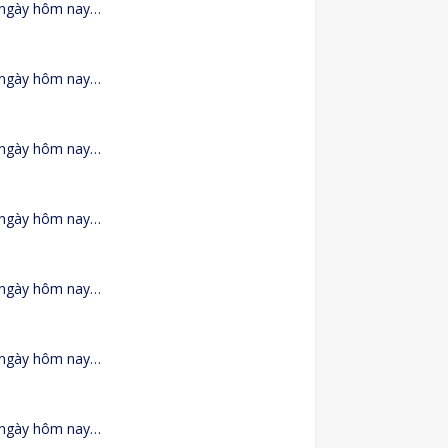
t ngày hôm nay…
t ngày hôm nay…
t ngày hôm nay…
t ngày hôm nay…
t ngày hôm nay…
t ngày hôm nay…
t ngày hôm nay…