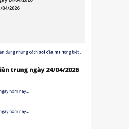
gày 24/04/2026
4/04/2026
 vận dụng những cách
soi cầu mt
riêng biệt .
miền trung ngày 24/04/2026
t ngày hôm nay…
t ngày hôm nay…