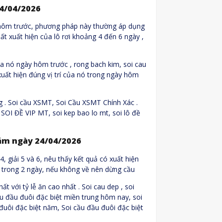
24/04/2026
ày hôm trước, phương pháp này thường áp dụng
t xuất hiện của lô rơi khoảng 4 đến 6 ngày ,
của nó ngày hôm trước , rong bach kim, soi cau
uất hiện đúng vị trí của nó trong ngày hôm
g . Soi cầu XSMT, Soi Cầu XSMT Chính Xác .
SOI ĐỀ VIP MT, soi kep bao lo mt, soi lô đề
rám ngày 24/04/2026
, giải 5 và 6, nêu thấy kết quả có xuất hiện
 trong 2 ngày, nếu không về nên dừng cầu
t với tỷ lễ ăn cao nhất . Soi cau dep , soi
cầu đầu đuôi đặc biệt miền trung hôm nay, soi
đuôi đặc biệt năm, Soi cầu đầu đuôi đặc biệt