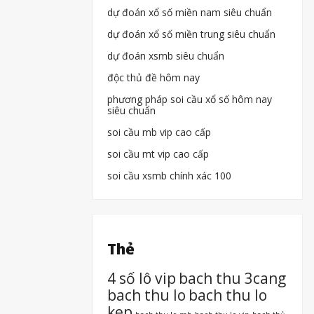
dự đoán xổ số miền nam siêu chuẩn
dự đoán xổ số miền trung siêu chuẩn
dự đoán xsmb siêu chuẩn
độc thủ đề hôm nay
phương pháp soi cầu xổ số hôm nay
siêu chuẩn
soi cầu mb vip cao cấp
soi cầu mt vip cao cấp
soi cầu xsmb chính xác 100
Thẻ
4 số lô vip
bach thu 3cang
bach thu lo
bach thu lo
kep