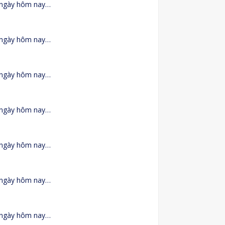
t ngày hôm nay…
t ngày hôm nay…
t ngày hôm nay…
t ngày hôm nay…
t ngày hôm nay…
t ngày hôm nay…
t ngày hôm nay…