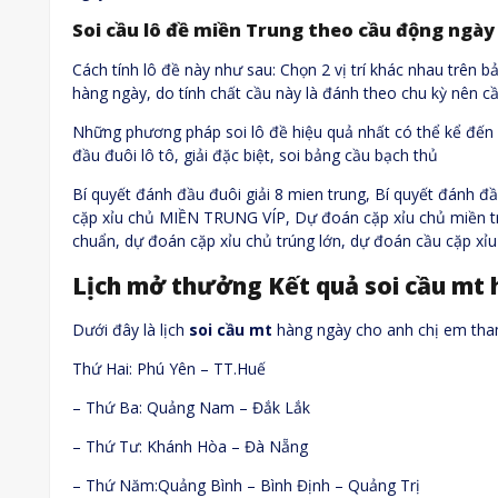
Soi cầu lô đề miền Trung theo cầu động ngày
Cách tính lô đề này như sau: Chọn 2 vị trí khác nhau trên 
hàng ngày, do tính chất cầu này là đánh theo chu kỳ nên cần
Những phương pháp soi lô đề hiệu quả nhất có thể kể đến n
đầu đuôi lô tô, giải đặc biệt, soi bảng cầu bạch thủ
Bí quyết đánh đầu đuôi giải 8 mien trung, Bí quyết đánh đ
cặp xỉu chủ MIỀN TRUNG VÍP, Dự đoán cặp xỉu chủ miền tr
chuẩn, dự đoán cặp xỉu chủ trúng lớn, dự đoán cầu cặp xỉ
Lịch mở thưởng Kết quả soi cầu mt 
Dưới đây là lịch
soi cầu mt
hàng ngày cho anh chị em tham
Thứ Hai: Phú Yên – TT.Huế
– Thứ Ba: Quảng Nam – Đắk Lắk
– Thứ Tư: Khánh Hòa – Đà Nẵng
– Thứ Năm:Quảng Bình – Bình Định – Quảng Trị