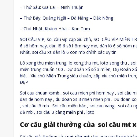
– Thứ Sáu: Gia Lai – Ninh Thuận
– Thứ Bảy: Quảng Ngãi – Đà Nẵng – Đắk Nông
– Chủ Nhật: Khánh Hòa – Kon Tum
SOI CẦU VIP, soi cầu víp cặp xíu chủ, SOI CẦU VÍP MIỀN TRU
6 số hôm nay, dàn lô 6 số hôm nay mn, dàn lô 6 số hôm nay
Nhất, soi cầu xs dàn lô 6 con mb chính xác uy tín
Lô xong thu mien trung, lo xong thu mt, loto song thu , soi
miền trung chuẩn 100 . Dự đoán xổ số 3 miền, Dự Đoán Xổ
biệt . Xíu chủ Miền Trung siêu chuẩn, cặp xíu chủ miền tr
ĐẸP
Soi cau chuan xsmb , soi cau mien phi hom nay , soi cầu miề
dan de hom nay , du doan xs 3 mien mien phi . Du doan xo
, soi câu lô mb . Soi câu miền bắc , soi cau vang , soi cầu 
đề mb , soi cầu 3 càng miễn phí , loto
Cơ cấu giải thưởng của soi cầu mt x
Cớ cấu giải thưởng của
soi cầu mt
cho anh em tham khảo