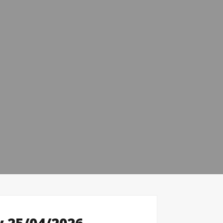
y 25/04/2026