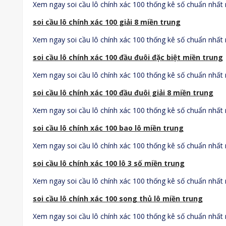
Xem ngay soi cầu lô chính xác 100 thống kê số chuẩn nhấ
soi cầu lô chính xác 100 giải 8 miền trung
Xem ngay soi cầu lô chính xác 100 thống kê số chuẩn nhấ
soi cầu lô chính xác 100 đầu đuôi đặc biệt miền trung
Xem ngay soi cầu lô chính xác 100 thống kê số chuẩn nhấ
soi cầu lô chính xác 100 đầu đuôi giải 8 miền trung
Xem ngay soi cầu lô chính xác 100 thống kê số chuẩn nhấ
soi cầu lô chính xác 100 bao lô miền trung
Xem ngay soi cầu lô chính xác 100 thống kê số chuẩn nhấ
soi cầu lô chính xác 100 lô 3 số miền trung
Xem ngay soi cầu lô chính xác 100 thống kê số chuẩn nhấ
soi cầu lô chính xác 100 song thủ lô miền trung
Xem ngay soi cầu lô chính xác 100 thống kê số chuẩn nhấ