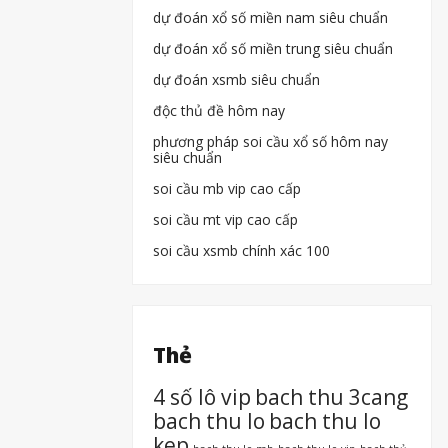
dự đoán xổ số miền nam siêu chuẩn
dự đoán xổ số miền trung siêu chuẩn
dự đoán xsmb siêu chuẩn
độc thủ đề hôm nay
phương pháp soi cầu xổ số hôm nay
siêu chuẩn
soi cầu mb vip cao cấp
soi cầu mt vip cao cấp
soi cầu xsmb chính xác 100
Thẻ
4 số lô vip
bach thu 3cang
bach thu lo
bach thu lo
kep