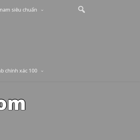
 nam siêu chuẩn
mb chính xác 100
com