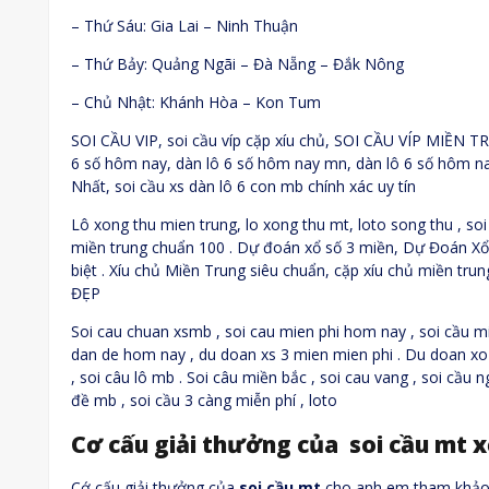
– Thứ Sáu: Gia Lai – Ninh Thuận
– Thứ Bảy: Quảng Ngãi – Đà Nẵng – Đắk Nông
– Chủ Nhật: Khánh Hòa – Kon Tum
SOI CẦU VIP, soi cầu víp cặp xíu chủ, SOI CẦU VÍP MIỀN TRU
6 số hôm nay, dàn lô 6 số hôm nay mn, dàn lô 6 số hôm nay
Nhất, soi cầu xs dàn lô 6 con mb chính xác uy tín
Lô xong thu mien trung, lo xong thu mt, loto song thu , soi
miền trung chuẩn 100 . Dự đoán xổ số 3 miền, Dự Đoán Xổ
biệt . Xíu chủ Miền Trung siêu chuẩn, cặp xíu chủ miền tr
ĐẸP
Soi cau chuan xsmb , soi cau mien phi hom nay , soi cầu miề
dan de hom nay , du doan xs 3 mien mien phi . Du doan xo
, soi câu lô mb . Soi câu miền bắc , soi cau vang , soi cầu 
đề mb , soi cầu 3 càng miễn phí , loto
Cơ cấu giải thưởng của soi cầu mt x
Cớ cấu giải thưởng của
soi cầu mt
cho anh em tham khảo