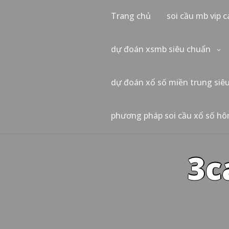
Skip
to
Trang chủ
soi cầu mb vip c
content
dự đoán xsmb siêu chuẩn
dự đoán xổ số miền trung siê
phương pháp soi cầu xổ số hô
3c