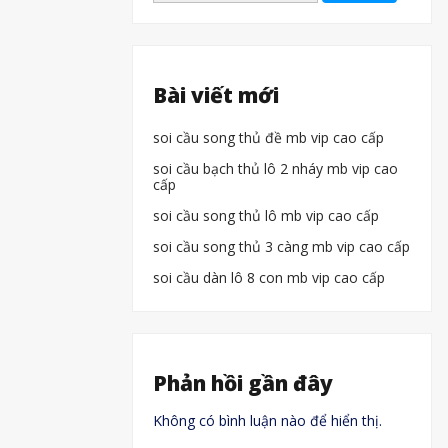
Bài viết mới
soi cầu song thủ đề mb vip cao cấp
soi cầu bạch thủ lô 2 nháy mb vip cao
cấp
soi cầu song thủ lô mb vip cao cấp
soi cầu song thủ 3 càng mb vip cao cấp
soi cầu dàn lô 8 con mb vip cao cấp
Phản hồi gần đây
Không có bình luận nào để hiển thị.