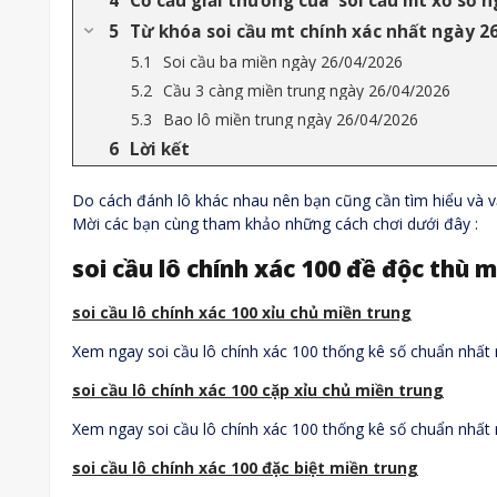
Cơ cấu giải thưởng của soi cầu mt xổ số n
Từ khóa soi cầu mt chính xác nhất ngày 2
Soi cầu ba miền ngày 26/04/2026
Cầu 3 càng miền trung ngày 26/04/2026
Bao lô miền trung ngày 26/04/2026
Lời kết
Do cách đánh lô khác nhau nên bạn cũng cần tìm hiểu và
Mời các bạn cùng tham khảo những cách chơi dưới đây :
soi cầu lô chính xác 100 đề độc thù 
soi cầu lô chính xác 100 xỉu chủ miền trung
Xem ngay soi cầu lô chính xác 100 thống kê số chuẩn nhấ
soi cầu lô chính xác 100 cặp xỉu chủ miền trung
Xem ngay soi cầu lô chính xác 100 thống kê số chuẩn nhấ
soi cầu lô chính xác 100 đặc biệt miền trung