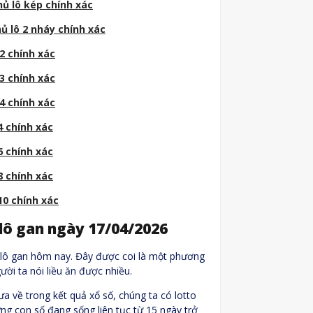
hủ lô kép chính xác
hủ lô 2 nháy chính xác
 2 chính xác
 3 chính xác
 4 chính xác
4 chính xác
6 chính xác
8 chính xác
10 chính xác
 lô gan ngày 17/04/2026
 lô gan hôm nay. Đây được coi là một phương
ời ta nói liều ăn được nhiều.
ưa về trong kết quả xổ số, chúng ta có lotto
ng con số đang sống liên tục từ 15 ngày trở