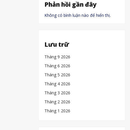
Phản hồi gần đây
Không có bình luận nào để hiển thị.
Lưu trữ
Tháng 9 2026
Tháng 6 2026
Tháng 5 2026
Tháng 4 2026
Tháng 3 2026
Tháng 2 2026
Tháng 1 2026