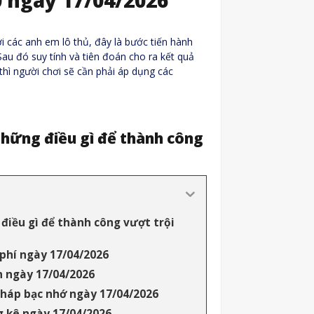
i các anh em lô thủ, đây là bước tiến hành
Sau đó suy tính và tiên đoán cho ra kết quả
 thì người chơi sẽ cần phải áp dụng các
những điều gì để thành công
điều gì để thành công vượt trội
 phí ngày 17/04/2026
n ngày 17/04/2026
pháp bạc nhớ ngày 17/04/2026
g kê ngày 17/04/2026