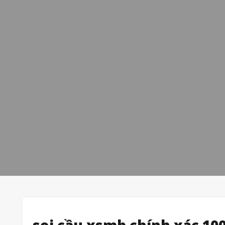
soi cầu xsmb chính xác 10