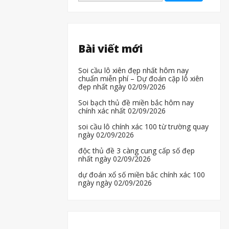
Bài viết mới
Soi cầu lô xiên đẹp nhất hôm nay
chuẩn miễn phí – Dự đoán cặp lô xiên
đẹp nhất ngày 02/09/2026
Soi bạch thủ đề miền bắc hôm nay
chính xác nhất 02/09/2026
soi cầu lô chính xác 100 từ trường quay
ngày 02/09/2026
độc thủ đề 3 càng cung cấp số đẹp
nhất ngày 02/09/2026
dự đoán xổ số miền bắc chính xác 100
ngày ngày 02/09/2026