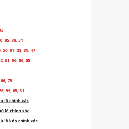
33
0, 85, 38, 51
, 50, 97, 28, 39, 47
62, 61, 96, 86, 05
 66, 75
76, 99, 05, 31
hủ lô chính xác
hủ lô chính xác
hủ lô kép chính xác