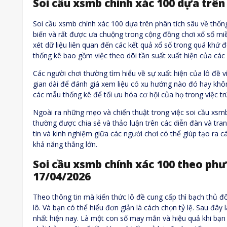
Soi cầu xsmb chính xác 100 dựa trên
Soi cầu xsmb chính xác 100 dựa trên phân tích sâu về thố
biến và rất được ưa chuộng trong cộng đồng chơi xổ số mi
xét dữ liệu liên quan đến các kết quả xổ số trong quá khứ 
thống kê bao gồm việc theo dõi tần suất xuất hiện của các 
Các người chơi thường tìm hiểu về sự xuất hiện của lô đề v
gian dài để đánh giá xem liệu có xu hướng nào đó hay khôn
các mẫu thống kê để tối ưu hóa cơ hội của họ trong việc tr
Ngoài ra những mẹo và chiến thuật trong việc soi cầu xsmb
thường được chia sẻ và thảo luận trên các diễn đàn và tran
tin và kinh nghiệm giữa các người chơi có thể giúp tạo ra
khả năng thắng lớn.
Soi cầu xsmb chính xác 100 theo ph
17/04/2026
Theo thông tin mà kiến thức lô đề cung cấp thì bạch thủ đô
lô. Và bạn có thể hiểu đơn giản là cách chọn tỷ lệ. Sau đây 
nhất hiện nay. Là một con số may mắn và hiệu quả khi bạn 