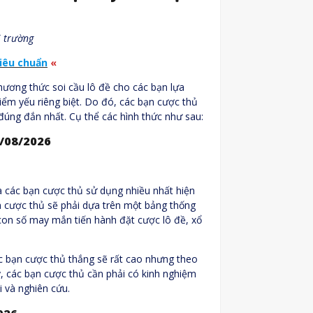
ị trường
siêu chuẩn
«
hương thức soi cầu lô đề cho các bạn lựa
ểm yếu riêng biệt. Do đó, các bạn cược thủ
 đúng đắn nhất. Cụ thể các hình thức như sau:
0/08/2026
à các bạn cược thủ sử dụng nhiều nhất hiện
n cược thủ sẽ phải dựa trên một bảng thống
con số may mắn tiến hành đặt cược lô đề, xổ
ác bạn cược thủ thắng sẽ rất cao nhưng theo
, các bạn cược thủ cần phải có kinh nghiệm
i và nghiên cứu.