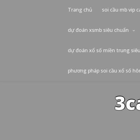
Skip
to
Trang chủ
soi cầu mb vip c
content
dự đoán xsmb siêu chuẩn
dự đoán xổ số miền trung siê
phương pháp soi cầu xổ số hô
3c