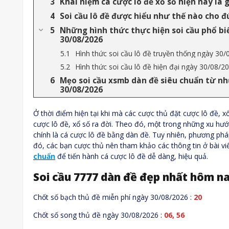
Khái niệm cá cược lô đề xổ số hiện nay là 
Soi cầu lô đề được hiểu như thế nào cho 
Những hình thức thực hiện soi cầu phổ bi
30/08/2026
Hình thức soi cầu lô đề truyền thống ngày 30
Hình thức soi cầu lô đề hiện đại ngày 30/08/2
Mẹo soi cầu xsmb dàn đề siêu chuẩn từ n
30/08/2026
Ở thời điểm hiện tại khi mà các cược thủ đặt cược lô đề, x
cược lô đề, xổ số ra đời. Theo đó, một trong những xu h
chính là cá cược lô đề bằng dàn đề. Tuy nhiên, phương ph
đó, các bạn cược thủ nên tham khảo các thông tin ở bài vi
chuẩn
để tiến hành cá cược lô đề dễ dàng, hiệu quả.
Soi cầu 7777 dàn đề đẹp nhất hôm n
Chốt số bạch thủ đề miễn phí ngày 30/08/2026 :
20
Chốt số song thủ đề ngày 30/08/2026 :
06, 56