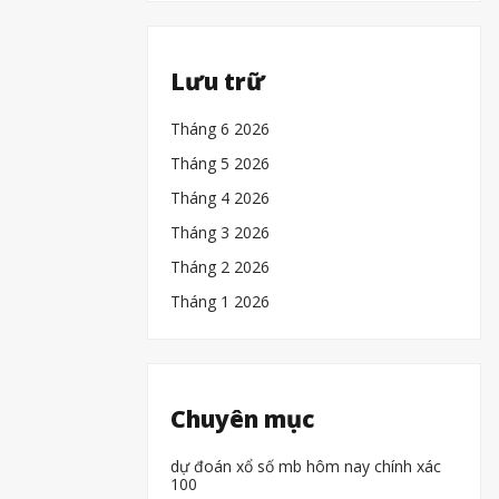
Lưu trữ
Tháng 6 2026
Tháng 5 2026
Tháng 4 2026
Tháng 3 2026
Tháng 2 2026
Tháng 1 2026
Chuyên mục
dự đoán xổ số mb hôm nay chính xác
100