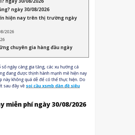
gì? ngày 30/08/2026
đúng? ngày 30/08/2026
ến hiện nay trên thị trường ngày
/08/2026
026
hững chuyên gia hàng đầu ngày
ổ số ngày càng gia tăng, các xu hướng cá
ướng đang được thịnh hành mạnh mẽ hiện nay
áp này không quá dễ để có thể thực hiện. Do
ết sau đây về
soi cầu xsmb dàn đề siêu
ay miễn phí ngày 30/08/2026