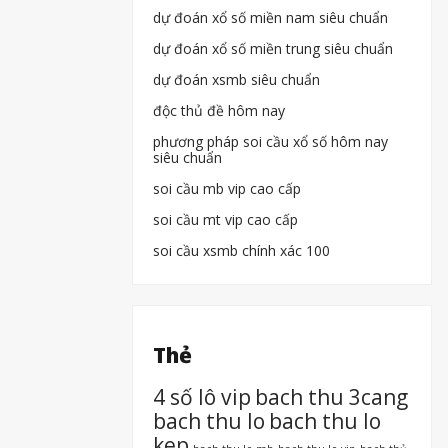
dự đoán xổ số miền nam siêu chuẩn
dự đoán xổ số miền trung siêu chuẩn
dự đoán xsmb siêu chuẩn
độc thủ đề hôm nay
phương pháp soi cầu xổ số hôm nay
siêu chuẩn
soi cầu mb vip cao cấp
soi cầu mt vip cao cấp
soi cầu xsmb chính xác 100
Thẻ
4 số lô vip
bach thu 3cang
bach thu lo
bach thu lo
kep