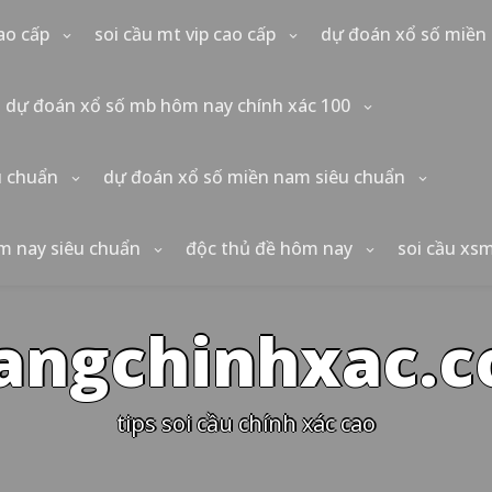
ao cấp
soi cầu mt vip cao cấp
dự đoán xổ số miền
dự đoán xổ số mb hôm nay chính xác 100
u chuẩn
dự đoán xổ số miền nam siêu chuẩn
m nay siêu chuẩn
độc thủ đề hôm nay
soi cầu xs
angchinhxac.
tips soi cầu chính xác cao