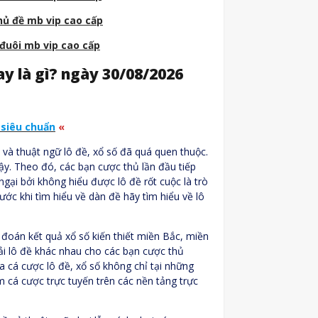
hủ đề mb vip cao cấp
 đuôi mb vip cao cấp
ay là gì? ngày 30/08/2026
 siêu chuẩn
«
 và thuật ngữ lô đề, xổ số đã quá quen thuộc.
vậy. Theo đó, các bạn cược thủ lần đầu tiếp
ngại bởi không hiểu được lô đề rốt cuộc là trò
ước khi tìm hiểu về dàn đề hãy tìm hiểu về lô
 đoán kết quả xổ số kiến thiết miền Bắc, miền
i lô đề khác nhau cho các bạn cược thủ
a cá cược lô đề, xổ số không chỉ tại những
m cá cược trực tuyến trên các nền tảng trực