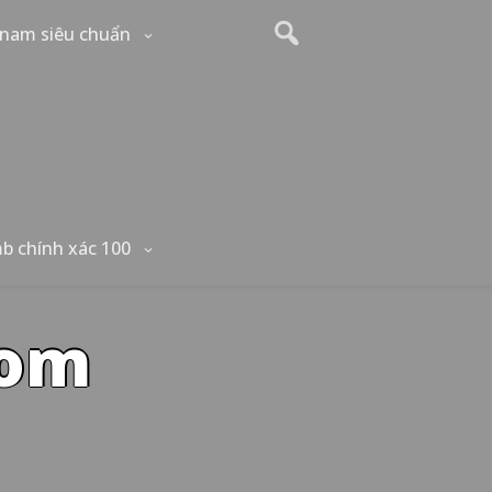
 nam siêu chuẩn
mb chính xác 100
com