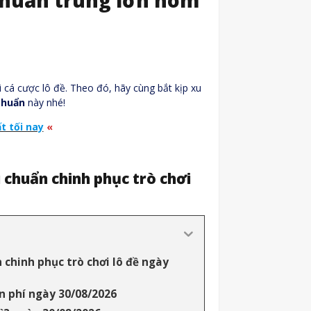
 cá cược lô đề. Theo đó, hãy cùng bắt kịp xu
chuẩn
này nhé!
t tối nay
«
 chuẩn chinh phục trò chơi
 chinh phục trò chơi lô đề ngày
n phí ngày 30/08/2026