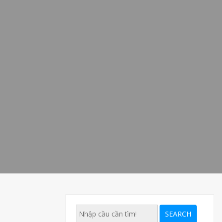
SEARCH