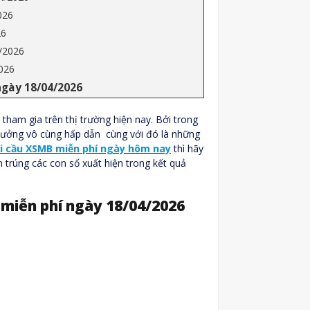
026
26
4/2026
2026
ngày 18/04/2026
 tham gia trên thị trường hiện nay. Bởi trong
 thưởng vô cùng hấp dẫn cùng với đó là những
i cầu XSMB miễn phí ngày hôm nay
thì hãy
án trúng các con số xuất hiện trong kết quả
 miễn phí ngày 18/04/2026