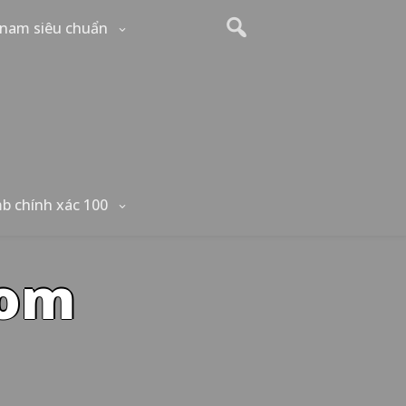
 nam siêu chuẩn
mb chính xác 100
com