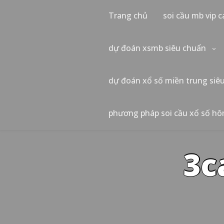
Skip
to
Trang chủ
soi cầu mb vip c
content
dự đoán xsmb siêu chuẩn
dự đoán xổ số miền trung siê
phương pháp soi cầu xổ số hô
3c