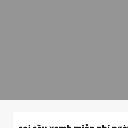
soi cầu xsmb miễn phí ngà