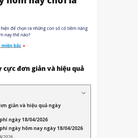
ực hiện để chọn ra những con số có tiềm năng
ôm nay thế nào?
t miền bắc
«
 cực đơn giản và hiệu quả
ơn giản và hiệu quả ngày
 phí ngày 18/04/2026
 phí ngày hôm nay ngày 18/04/2026
04/2026