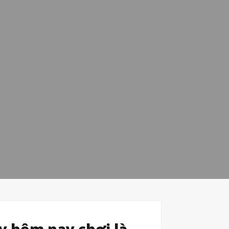
y hôm nay chơi là