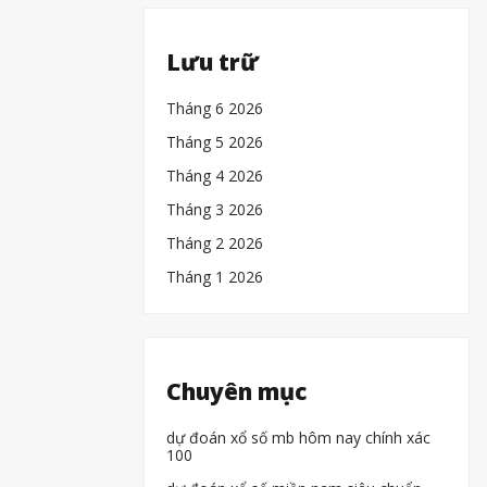
Lưu trữ
Tháng 6 2026
Tháng 5 2026
Tháng 4 2026
Tháng 3 2026
Tháng 2 2026
Tháng 1 2026
Chuyên mục
dự đoán xổ số mb hôm nay chính xác
100