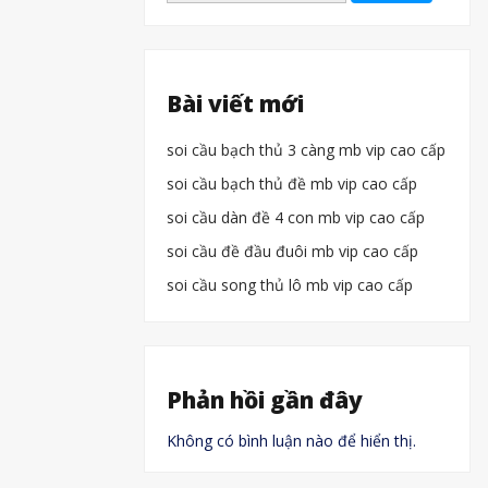
Bài viết mới
soi cầu bạch thủ 3 càng mb vip cao cấp
soi cầu bạch thủ đề mb vip cao cấp
soi cầu dàn đề 4 con mb vip cao cấp
soi cầu đề đầu đuôi mb vip cao cấp
soi cầu song thủ lô mb vip cao cấp
Phản hồi gần đây
Không có bình luận nào để hiển thị.