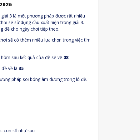
2026
 giải 3 là một phương pháp được rất nhiều
hơi sẽ sử dụng cầu xuất hiện trong giải 3.
g đề cho ngày chơi tiếp theo.
hơi sẽ có thêm nhiều lựa chọn trong việc tìm
ày hôm sau kết quả của đề sẽ về
08
a đề về là
35
hương pháp soi bóng âm dương trong lô đề.
c con số như sau: