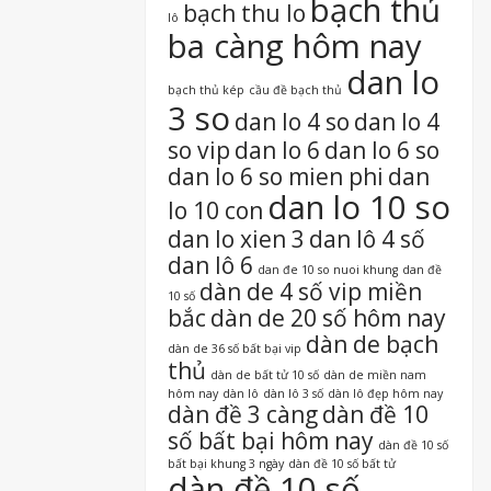
bạch thủ
bạch thu lo
lô
ba càng hôm nay
dan lo
bạch thủ kép
cầu đề bạch thủ
3 so
dan lo 4 so
dan lo 4
so vip
dan lo 6
dan lo 6 so
dan lo 6 so mien phi
dan
dan lo 10 so
lo 10 con
dan lo xien 3
dan lô 4 số
dan lô 6
dan đe 10 so nuoi khung
dan đề
dàn de 4 số vip miền
10 số
bắc
dàn de 20 số hôm nay
dàn de bạch
dàn de 36 số bất bại vip
thủ
dàn de bất tử 10 số
dàn de miền nam
hôm nay
dàn lô
dàn lô 3 số
dàn lô đẹp hôm nay
dàn đề 3 càng
dàn đề 10
số bất bại hôm nay
dàn đề 10 số
bất bại khung 3 ngày
dàn đề 10 số bất tử
dàn đề 10 số