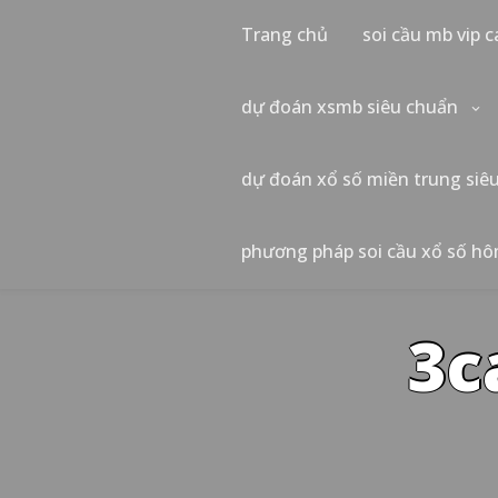
Skip
to
Trang chủ
soi cầu mb vip c
content
dự đoán xsmb siêu chuẩn
dự đoán xổ số miền trung siê
phương pháp soi cầu xổ số hô
3c