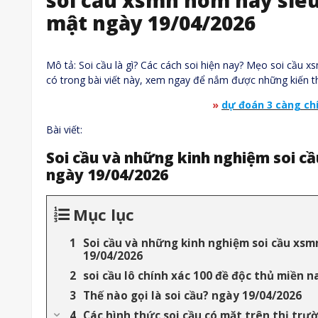
mật ngày 19/04/2026
Mô tả: Soi cầu là gì? Các cách soi hiện nay? Mẹo soi cầu 
có trong bài viết này, xem ngay để nắm được những kiến th
»
dự đoán 3 càng ch
Bài viết:
Soi cầu và những kinh nghiệm soi c
ngày 19/04/2026
Mục lục
Soi cầu và những kinh nghiệm soi cầu xs
19/04/2026
soi cầu lô chính xác 100 đề độc thủ miền 
Thế nào gọi là soi cầu? ngày 19/04/2026
Các hình thức soi cầu có mặt trên thị trư