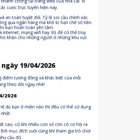
 nhanh chóng tại trang web của nhà cái. Vì
ác cược trực tuyến hiện nay.
à an toàn tuyệt đối. Tỷ lệ soi cầu chính xác
ông qua ngân hàng mà khô bị hạn chế số tiền.
ên bạn hoàn toàn yên tâm.
i internet, mạng wifi hay 3G để có thể truy
 khó khăn cho những người ở những khu vực
? ngày 19/04/2026
g điểm tương đồng và khác biệt của mỗi
ùng theo dõi ngay nhé!
4/2026
thế dù bạn ở miền nào thì đều có thể sử dụng
 nhất.
t cao, có khi nhiều con số còn có cơ hội ra
Bởi mục đích cuối cùng khi tham gia trò chơi
nhu cầu đó.