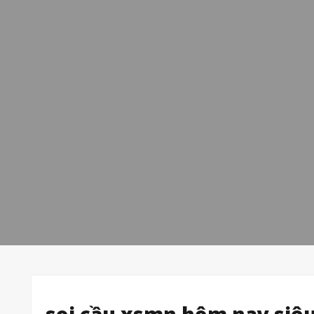
soi cầu xsmn hôm nay siêu