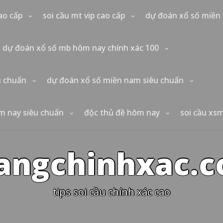
ao cấp
soi cầu mt vip cao cấp
dự đoán xổ số miền
dự đoán xổ số mb hôm nay chính xác 100
u chuẩn
dự đoán xổ số miền nam siêu chuẩn
m nay siêu chuẩn
độc thủ đề hôm nay
soi cầu xs
angchinhxac.
tips soi cầu chính xác cao