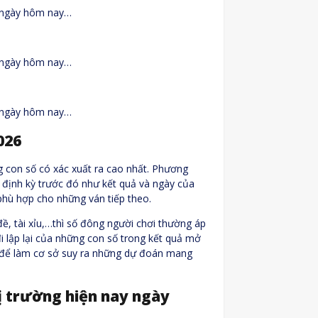
t ngày hôm nay…
t ngày hôm nay…
t ngày hôm nay…
026
 con số có xác xuất ra cao nhất. Phương
 định kỳ trước đó như kết quả và ngày của
phù hợp cho những ván tiếp theo.
đề, tài xỉu,…thì số đông người chơi thường áp
 lập lại của những con số trong kết quả mở
để làm cơ sở suy ra những dự đoán mang
hị trường hiện nay ngày