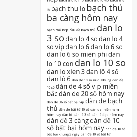
bach thu lo mb
bach thu lo vip
bach thủ
bạch thủ
bạch thu lo
lô
ba càng hôm nay
dan lo
bạch thủ kép
cầu đề bạch thủ
3 so
dan lo 4 so
dan lo 4
so vip
dan lo 6
dan lo 6 so
dan lo 6 so mien phi
dan
dan lo 10 so
lo 10 con
dan lo xien 3
dan lô 4 số
dan lô 6
dan đe 10 so nuoi khung
dan đề
dàn de 4 số vip miền
10 số
bắc
dàn de 20 số hôm nay
dàn de bạch
dàn de 36 số bất bại vip
thủ
dàn de bất tử 10 số
dàn de miền nam
hôm nay
dàn lô
dàn lô 3 số
dàn lô đẹp hôm nay
dàn đề 3 càng
dàn đề 10
số bất bại hôm nay
dàn đề 10 số
bất bại khung 3 ngày
dàn đề 10 số bất tử