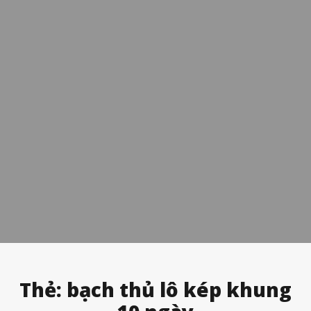
Thẻ:
bạch thủ lô kép khung