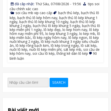
đã câp nhật:
Thứ Sáu, 07/08/2026 - 19:56
tips soi
cầu chính xác cao
soi cầu mb vip cao cấp
bạch thủ kép
,
bạch thủ lô
kép
,
bạch thủ lô kép hôm nay
,
bạch thủ lô kép khung 1
ngày
,
bạch thủ lô kép khung 10 ngày
,
bạch thủ lô kép
khung 2 ngày
,
bạch thủ lô kép khung 5 ngày
,
bạch thủ lô
kép miễn phí 1 ngày
,
lô kép đẹp
,
lo kep hom nay
,
lô kép
hôm nay miễn phí 95
,
lo kep khung 3 ngày
,
lo kep mb
,
lô
kép miền bắc
,
lô kép ngày hôm nay
,
lô kép ngon
,
lô kép
nuôi khung 2 ngày
,
lô kép nuôi khung 3 ngày siêu chuẩn
ăn
,
lô kép rồng bạch kim
,
lô kép trong ngày
,
lô sát kép
,
nuôi lô kép
,
nuôi lô kép miễn phí
,
sát kép mb
,
soi cầu de
kép hôm nay
,
soi cầu lô kép
,
thống kê dàn lô kép
90
ở
bình luận
soi
cầu
song
thủ
lô
kép
SEARCH
mb
vip
cao
cấp
Bài viết mới