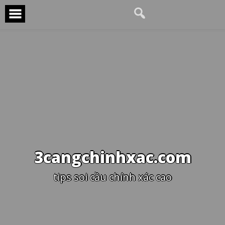
Skip
to
content
3cangchinhxac.com
tips soi cầu chính xác cao