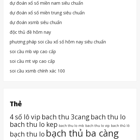
dự đoán xổ số miền nam siêu chuẩn
dự đoán xổ số miền trung siêu chuẩn
dự đoán xsmb siêu chuẩn
độc thủ đề hôm nay
phương pháp soi cầu xổ số hôm nay siêu chuẩn
soi cầu mb vip cao cấp
soi cầu mt vip cao cấp
soi cầu xsmb chính xác 100
Thẻ
4 số lô vip
bach thu 3cang
bach thu lo
bach thu lo kep
bach thu lo mb
bach thu lo vip
bach thủ lô
bạch thủ ba càng
bạch thu lo