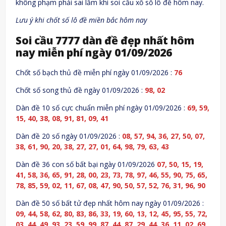
không phạm phải sai lầm khi soi cầu xổ số lô đề hôm nay.
Lưu ý khi chốt số lô đề miền bắc hôm nay
Soi cầu 7777 dàn đề đẹp nhất hôm
nay miễn phí ngày 01/09/2026
Chốt số bạch thủ đề miễn phí ngày 01/09/2026 :
76
Chốt số song thủ đề ngày 01/09/2026 :
98, 02
Dàn đề 10 số cực chuẩn miễn phí ngày 01/09/2026 :
69, 59,
15, 40, 38, 08, 91, 81, 09, 41
Dàn đề 20 số ngày 01/09/2026 :
08, 57, 94, 36, 27, 50, 07,
38, 61, 90, 20, 38, 27, 27, 01, 64, 98, 79, 63, 43
Dàn đề 36 con số bất bại ngày 01/09/2026
07, 50, 15, 19,
41, 58, 36, 65, 91, 28, 00, 23, 73, 78, 97, 46, 55, 90, 75, 65,
78, 85, 59, 02, 11, 67, 08, 47, 90, 50, 57, 52, 76, 31, 96, 90
Dàn đề 50 số bất tử đẹp nhất hôm nay ngày 01/09/2026 :
09, 44, 58, 62, 80, 83, 86, 33, 19, 60, 13, 12, 45, 95, 55, 72,
03, 44, 49, 93, 23, 59, 99, 87, 44, 87, 29, 44, 36, 11, 02, 69,