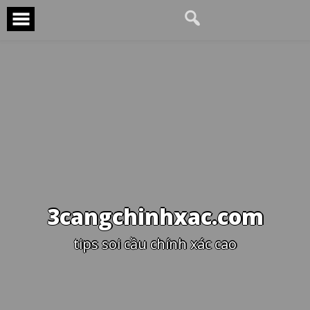
Skip
to
content
3cangchinhxac.com
tips soi cầu chính xác cao