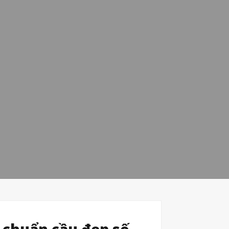
 chuẩn cầu đẹp số