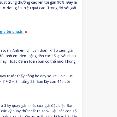
 suất trúng thưởng cao lên tới gần 90%. Đây là
ức đơn giản, hiệu quả cao. Trong đó với giải
g siêu chuẩn
«
inh toán. Anh em chỉ cần tham khảo xem giải
đó, anh em đem cộng dồn các số lại với nhau
nay. Hoặc để an toàn bạn có thể nuôi khung
quay trước thấy công bố dãy số 259067. Lúc
 + 7 + 2 + 8 = tổng 29. Bạn lấy con
44
nuôi
ở 3 kỳ quay gần nhất của giải đặc biệt. Bạn
ở các kỳ quay thứ nhất ra sao? Liệu các con số
kiểm tra và thấy nó xuất hiện thì bạn hãy lấy