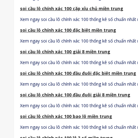
soi cầu lô chính xác 100 cặp xỉu chủ miền trung
Xem ngay soi cầu lô chính xác 100 thống kê số chuẩn nhấ
soi cầu lô chính xác 100 đặc biệt miền trung
Xem ngay soi cầu lô chính xác 100 thống kê số chuẩn nhấ
soi cầu lô chính xác 100 giải 8 miền trung
Xem ngay soi cầu lô chính xác 100 thống kê số chuẩn nhấ
soi cầu lô chính xác 100 đầu đuôi đặc biệt miền trung
Xem ngay soi cầu lô chính xác 100 thống kê số chuẩn nhấ
soi cầu lô chính xác 100 đầu đuôi giải 8 miền trung
Xem ngay soi cầu lô chính xác 100 thống kê số chuẩn nhấ
soi cầu lô chính xác 100 bao lô miền trung
Xem ngay soi cầu lô chính xác 100 thống kê số chuẩn nhấ
soi cầu lô chính xác 100 lô 3 số miền trung