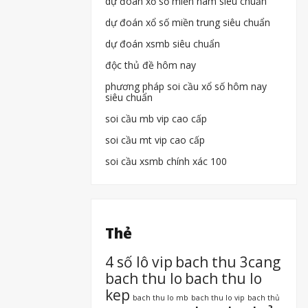
dự đoán xổ số miền nam siêu chuẩn
dự đoán xổ số miền trung siêu chuẩn
dự đoán xsmb siêu chuẩn
độc thủ đề hôm nay
phương pháp soi cầu xổ số hôm nay
siêu chuẩn
soi cầu mb vip cao cấp
soi cầu mt vip cao cấp
soi cầu xsmb chính xác 100
Thẻ
4 số lô vip
bach thu 3cang
bach thu lo
bach thu lo
kep
bach thu lo mb
bach thu lo vip
bach thủ