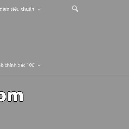
 nam siêu chuẩn
mb chính xác 100
com