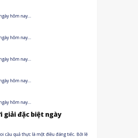
t ngày hôm nay…
t ngày hôm nay…
t ngày hôm nay…
t ngày hôm nay…
t ngày hôm nay…
 giải đặc biệt ngày
i cầu quả thực là một điều đáng tiếc. Bởi lẽ