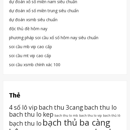
dự đoán xổ số miền nam siêu chuẩn
dự đoán xổ số miền trung siêu chuẩn
dự đoán xsmb siêu chuẩn
độc thủ đề hôm nay
phương pháp soi cầu xổ số hôm nay siêu chuẩn
soi cầu mb vip cao cấp
soi cầu mt vip cao cấp
soi cầu xsmb chính xác 100
Thẻ
4 số lô vip
bach thu 3cang
bach thu lo
bach thu lo kep
bach thu lo mb
bach thu lo vip
bach thủ lô
bạch thủ ba càng
bạch thu lo