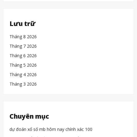
Lưu trữ
Tháng 8 2026
Tháng 7 2026
Tháng 6 2026
Tháng 5 2026
Tháng 4 2026
Tháng 3 2026
Chuyên mục
dự đoán xổ số mb hôm nay chính xác 100