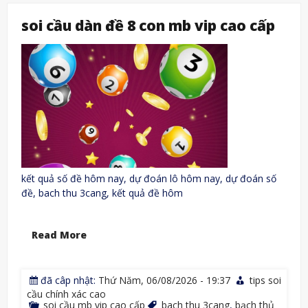
soi cầu dàn đề 8 con mb vip cao cấp
kết quả số đề hôm nay, dự đoán lô hôm nay, dự đoán số
đề, bach thu 3cang, kết quả đề hôm
Read More
đã câp nhật:
Thứ Năm, 06/08/2026 - 19:37
tips soi
cầu chính xác cao
soi cầu mb vip cao cấp
bach thu 3cang
,
bạch thủ