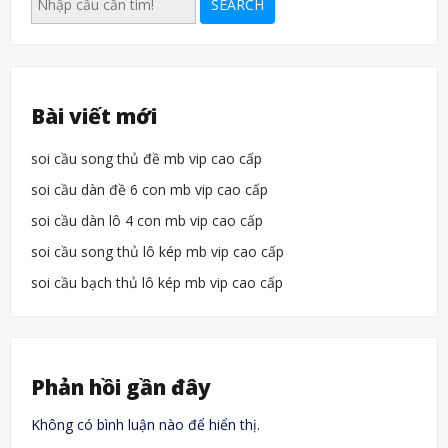
SEARCH
mb
vip
cao
cấp
Bài viết mới
soi cầu song thủ đề mb vip cao cấp
soi cầu dàn đề 6 con mb vip cao cấp
soi cầu dàn lô 4 con mb vip cao cấp
soi cầu song thủ lô kép mb vip cao cấp
soi cầu bạch thủ lô kép mb vip cao cấp
Phản hồi gần đây
Không có bình luận nào để hiển thị.