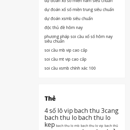
dự đoán xổ số miền nam siêu chuẩn
dự đoán xổ số miền trung siêu chuẩn
dự đoán xsmb siêu chuẩn
độc thủ đề hôm nay
phương pháp soi cầu xổ số hôm nay
siêu chuẩn
soi cầu mb vip cao cấp
soi cầu mt vip cao cấp
soi cầu xsmb chính xác 100
Thẻ
4 số lô vip
bach thu 3cang
bach thu lo
bach thu lo
kep
bach thu lo mb
bach thu lo vip
bach thủ