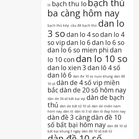
bạch thủ
bạch thu lo
lô
ba càng hôm nay
dan lo
bạch thủ kép
cầu đề bạch thủ
3 so
dan lo 4 so
dan lo 4
so vip
dan lo 6
dan lo 6 so
dan lo 6 so mien phi
dan
dan lo 10 so
lo 10 con
dan lo xien 3
dan lô 4 số
dan lô 6
dan đe 10 so nuoi khung
dan đề
dàn de 4 số vip miền
10 số
bắc
dàn de 20 số hôm nay
dàn de bạch
dàn de 36 số bất bại vip
thủ
dàn de bất tử 10 số
dàn de miền nam
hôm nay
dàn lô
dàn lô 3 số
dàn lô đẹp hôm nay
dàn đề 3 càng
dàn đề 10
số bất bại hôm nay
dàn đề 10 số
bất bại khung 3 ngày
dàn đề 10 số bất tử
dàn đề 10 số