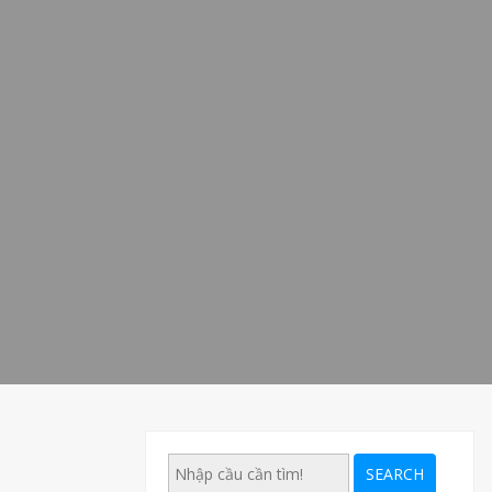
SEARCH