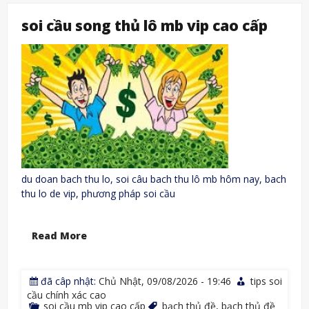
soi cầu song thủ lô mb vip cao cấp
du doan bach thu lo, soi câu bach thu lô mb hôm nay, bach
thu lo de vip, phương pháp soi cầu
Read More
đã câp nhật:
Chủ Nhật, 09/08/2026 - 19:46
tips soi
cầu chính xác cao
soi cầu mb vip cao cấp
bạch thủ đề
,
bạch thủ đề