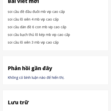
Bài viết mới
soi cầu đề đầu đuôi mb vip cao cấp
soi cầu lô xiên 4 mb vip cao cấp
soi cầu dàn đề 6 con mb vip cao cấp
soi cầu bạch thủ lô kép mb vip cao cấp
soi cầu lô xiên 3 mb vip cao cấp
Phản hồi gần đây
Không có bình luận nào để hiển thị.
Lưu trữ