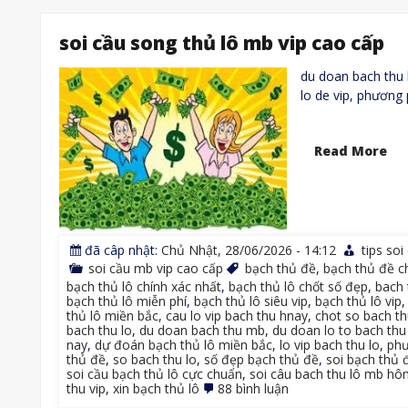
soi cầu song thủ lô mb vip cao cấp
du doan bach thu 
lo de vip, phương
Read More
đã câp nhật:
Chủ Nhật, 28/06/2026 - 14:12
tips soi
soi cầu mb vip cao cấp
bạch thủ đề
,
bạch thủ đề c
bạch thủ lô chính xác nhất
,
bạch thủ lô chốt số đẹp
,
bach 
bạch thủ lô miễn phí
,
bạch thủ lô siêu vip
,
bạch thủ lô vip
thủ lô miền bắc
,
cau lo vip bach thu hnay
,
chot so bach th
bach thu lo
,
du doan bach thu mb
,
du doan lo to bach th
nay
,
dự đoán bạch thủ lô miền bắc
,
lo vip bach thu lo
,
phư
thủ đề
,
so bach thu lo
,
số đẹp bạch thủ đề
,
soi bạch thủ 
soi cầu bạch thủ lô cực chuẩn
,
soi câu bach thu lô mb hô
ở
thu vip
,
xin bạch thủ lô
88 bình luận
soi