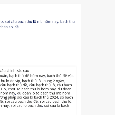
lo, soi câu bach thu lô mb hôm nay, bach thu
 pháp soi cầu
 cầu chính xác cao
huẩn
,
bạch thủ đề hôm nay
,
bạch thủ đề víp
,
thu lo de vip
,
bạch thủ lô khung 2 ngày
,
,
cầu bạch thủ đề
,
cầu bạch thủ lô
,
cầu bạch
u lo
,
chot so bach thu lo hom nay
,
du doan
u hom nay
,
du doan lo to bach thu mb hom
ơng pháp soi cầu lô bạch thủ 2024
,
số bạch
đề
,
soi cầu bạch thủ đề
,
soi cầu bạch thủ lô
,
m nay
,
soi cau lo bach thu
,
soi cau lo bach