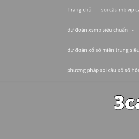
Skip
to
Trang chủ
soi cầu mb vip c
content
dự đoán xsmb siêu chuẩn
dự đoán xổ số miền trung siê
phương pháp soi cầu xổ số hô
3c