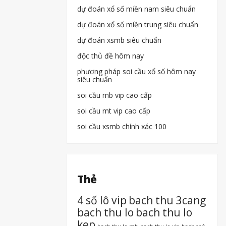
dự đoán xổ số miền nam siêu chuẩn
dự đoán xổ số miền trung siêu chuẩn
dự đoán xsmb siêu chuẩn
độc thủ đề hôm nay
phương pháp soi cầu xổ số hôm nay
siêu chuẩn
soi cầu mb vip cao cấp
soi cầu mt vip cao cấp
soi cầu xsmb chính xác 100
Thẻ
4 số lô vip
bach thu 3cang
bach thu lo
bach thu lo
kep