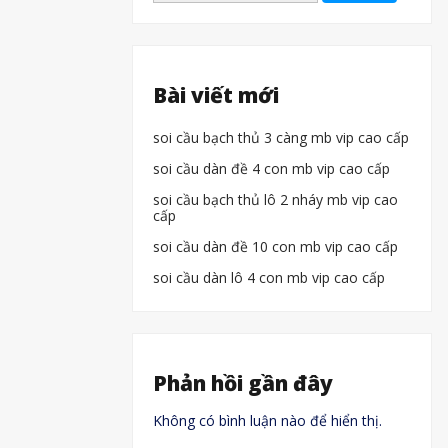
Bài viết mới
soi cầu bạch thủ 3 càng mb vip cao cấp
soi cầu dàn đề 4 con mb vip cao cấp
soi cầu bạch thủ lô 2 nháy mb vip cao
cấp
soi cầu dàn đề 10 con mb vip cao cấp
soi cầu dàn lô 4 con mb vip cao cấp
Phản hồi gần đây
Không có bình luận nào để hiển thị.