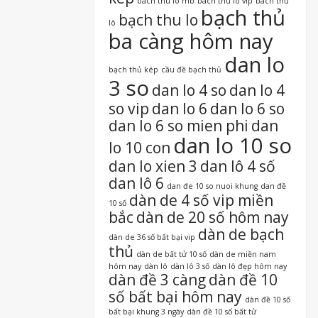
bach thu lo mb
bach thu lo vip
bach thủ
bạch thủ
bạch thu lo
lô
ba càng hôm nay
dan lo
bạch thủ kép
cầu đề bạch thủ
3 so
dan lo 4 so
dan lo 4
so vip
dan lo 6
dan lo 6 so
dan lo 6 so mien phi
dan
dan lo 10 so
lo 10 con
dan lo xien 3
dan lô 4 số
dan lô 6
dan đe 10 so nuoi khung
dan đề
dàn de 4 số vip miền
10 số
bắc
dàn de 20 số hôm nay
dàn de bạch
dàn de 36 số bất bại vip
thủ
dàn de bất tử 10 số
dàn de miền nam
hôm nay
dàn lô
dàn lô 3 số
dàn lô đẹp hôm nay
dàn đề 3 càng
dàn đề 10
số bất bại hôm nay
dàn đề 10 số
bất bại khung 3 ngày
dàn đề 10 số bất tử