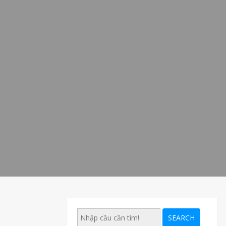
SEARCH