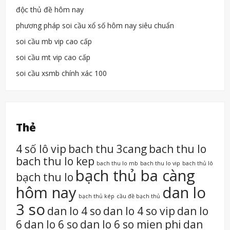
độc thủ đề hôm nay
phương pháp soi cầu xổ số hôm nay siêu chuẩn
soi cầu mb vip cao cấp
soi cầu mt vip cao cấp
soi cầu xsmb chính xác 100
Thẻ
4 số lô vip
bach thu 3cang
bach thu lo
bach thu lo kep
bach thu lo mb
bach thu lo vip
bach thủ lô
bạch thủ ba càng
bạch thu lo
hôm nay
dan lo
bạch thủ kép
cầu đề bạch thủ
3 so
dan lo 4 so
dan lo 4 so vip
dan lo
6
dan lo 6 so
dan lo 6 so mien phi
dan