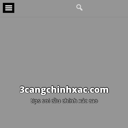
Skip
to
content
3cangchinhxac.com
tips soi cầu chính xác cao