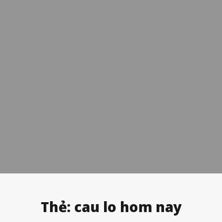
Thẻ:
cau lo hom nay