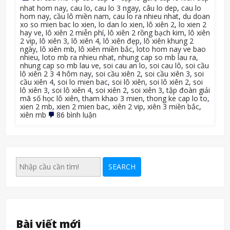
nhat hom nay
,
cau lo
,
cau lo 3 ngay
,
câu lo dep
,
cau lo
hom nay
,
cầu lô miền nam
,
cau lo ra nhieu nhat
,
du doan
xo so mien bac lo xien
,
lo dan lo xien
,
lô xiên 2
,
lo xien 2
hay ve
,
lô xiên 2 miễn phí
,
lô xiên 2 rồng bạch kim
,
lô xiên
2 vip
,
lô xiên 3
,
lô xiên 4
,
lô xiên đẹp
,
lô xiên khung 2
ngày
,
lô xiên mb
,
lô xiên miền bắc
,
loto hom nay ve bao
nhieu
,
loto mb ra nhieu nhat
,
nhung cap so mb lau ra
,
nhung cap so mb lau ve
,
soi cau an lo
,
soi cau lô
,
soi cầu
lô xiên 2 3 4 hôm nay
,
soi cầu xiên 2
,
soi cầu xiên 3
,
soi
cầu xiên 4
,
soi lo mien bac
,
soi lô xiên
,
soi lô xiên 2
,
soi
lô xiên 3
,
soi lô xiên 4
,
soi xiên 2
,
soi xiên 3
,
tập đoàn giải
mã số học lô xiên
,
tham khao 3 mien
,
thong ke cap lo to
,
xien 2 mb
,
xien 2 mien bac
,
xiên 2 vip
,
xiên 3 miền bắc
,
ở
xiên mb
86 bình luận
soi
cầu
lô
xiên
4
mb
SEARCH
vip
cao
cấp
Bài viết mới