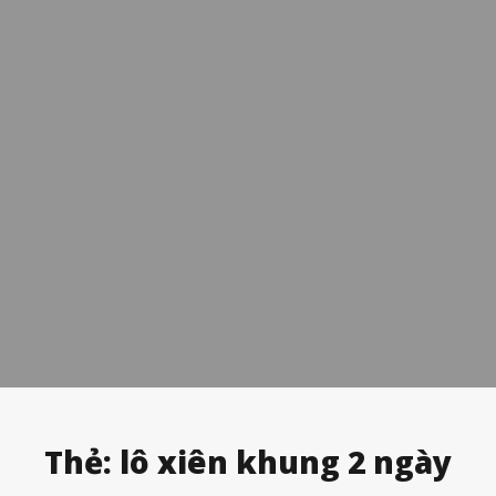
Thẻ:
lô xiên khung 2 ngày