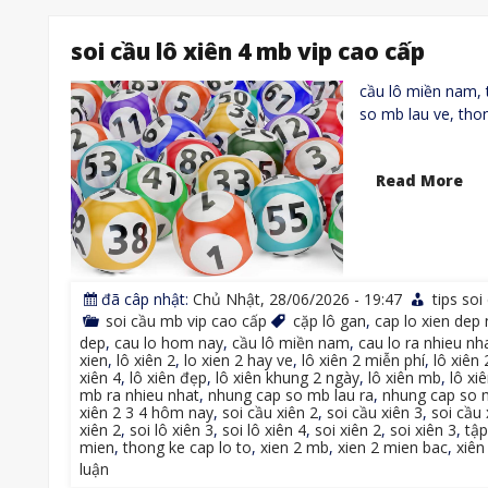
soi cầu lô xiên 4 mb vip cao cấp
cầu lô miền nam, 
so mb lau ve, tho
Read More
đã câp nhật:
Chủ Nhật, 28/06/2026 - 19:47
tips soi
soi cầu mb vip cao cấp
cặp lô gan
,
cap lo xien dep
dep
,
cau lo hom nay
,
cầu lô miền nam
,
cau lo ra nhieu nh
xien
,
lô xiên 2
,
lo xien 2 hay ve
,
lô xiên 2 miễn phí
,
lô xiên
xiên 4
,
lô xiên đẹp
,
lô xiên khung 2 ngày
,
lô xiên mb
,
lô xi
mb ra nhieu nhat
,
nhung cap so mb lau ra
,
nhung cap so 
xiên 2 3 4 hôm nay
,
soi cầu xiên 2
,
soi cầu xiên 3
,
soi cầu 
xiên 2
,
soi lô xiên 3
,
soi lô xiên 4
,
soi xiên 2
,
soi xiên 3
,
tập
mien
,
thong ke cap lo to
,
xien 2 mb
,
xien 2 mien bac
,
xiên
ở
luận
soi