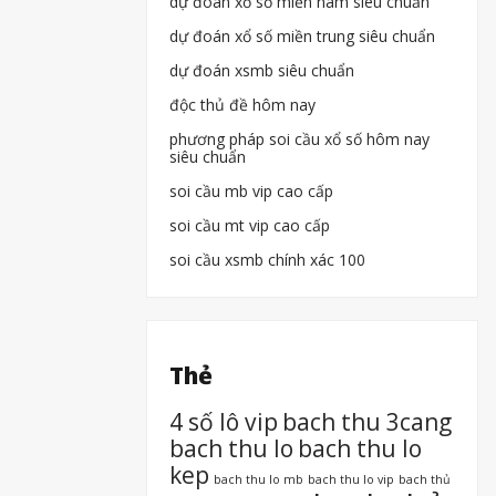
dự đoán xổ số miền nam siêu chuẩn
dự đoán xổ số miền trung siêu chuẩn
dự đoán xsmb siêu chuẩn
độc thủ đề hôm nay
phương pháp soi cầu xổ số hôm nay
siêu chuẩn
soi cầu mb vip cao cấp
soi cầu mt vip cao cấp
soi cầu xsmb chính xác 100
Thẻ
4 số lô vip
bach thu 3cang
bach thu lo
bach thu lo
kep
bach thu lo mb
bach thu lo vip
bach thủ