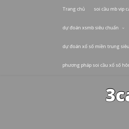
Skip
to
Trang chủ
soi cầu mb vip c
content
dự đoán xsmb siêu chuẩn
dự đoán xổ số miền trung siê
phương pháp soi cầu xổ số hô
3c