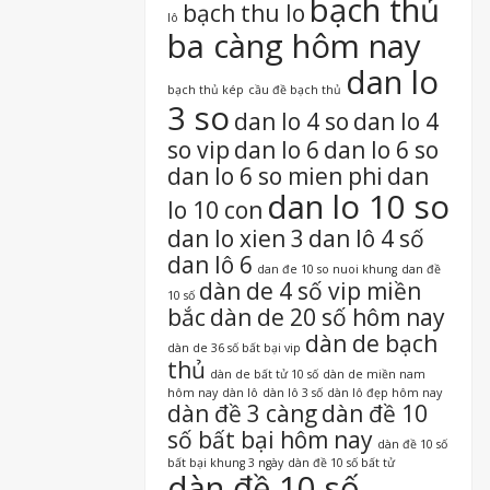
bạch thủ
bạch thu lo
lô
ba càng hôm nay
dan lo
bạch thủ kép
cầu đề bạch thủ
3 so
dan lo 4 so
dan lo 4
so vip
dan lo 6
dan lo 6 so
dan lo 6 so mien phi
dan
dan lo 10 so
lo 10 con
dan lo xien 3
dan lô 4 số
dan lô 6
dan đe 10 so nuoi khung
dan đề
dàn de 4 số vip miền
10 số
bắc
dàn de 20 số hôm nay
dàn de bạch
dàn de 36 số bất bại vip
thủ
dàn de bất tử 10 số
dàn de miền nam
hôm nay
dàn lô
dàn lô 3 số
dàn lô đẹp hôm nay
dàn đề 3 càng
dàn đề 10
số bất bại hôm nay
dàn đề 10 số
bất bại khung 3 ngày
dàn đề 10 số bất tử
dàn đề 10 số