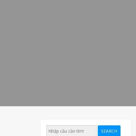
SEARCH