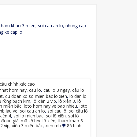
tham khao 3 mien, soi cau an lo, nhung cap
ng ke cap lo
 cầu chính xác cao
 nhat hom nay
,
cau lo
,
cau lo 3 ngay
,
câu lo
at
,
du doan xo so mien bac lo xien
,
lo dan lo
 2 rồng bạch kim
,
lô xiên 2 vip
,
lô xiên 3
,
lô
ên miền bắc
,
loto hom nay ve bao nhieu
,
loto
mb lau ve
,
soi cau an lo
,
soi cau lô
,
soi cầu lô
xiên 4
,
soi lo mien bac
,
soi lô xiên
,
soi lô
 đoàn giải mã số học lô xiên
,
tham khao 3
 2 vip
,
xiên 3 miền bắc
,
xiên mb
86 bình