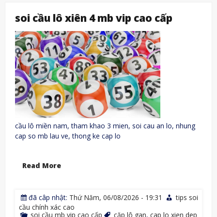
soi cầu lô xiên 4 mb vip cao cấp
cầu lô miền nam, tham khao 3 mien, soi cau an lo, nhung
cap so mb lau ve, thong ke cap lo
Read More
đã câp nhật:
Thứ Năm, 06/08/2026 - 19:31
tips soi
cầu chính xác cao
soi cầu mb vip cao cấp
cặp lô gan
,
cap lo xien dep