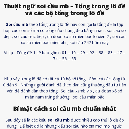
Thuật ngữ soi cầu mb – Tổng trong lô đề
và các bộ tổng trong lô đề
Soi cầu mb
theo tổng trong lô đề hay còn gọi là tổng đề là tập
hợp các con số mà có tổng của chúng đều bằng nhau . soi cau so
dep , soi cau truc tiep , du doan xo so mien bac lo xien 2 , soi cau
xo so mien bac mien phi , soi cầu 247 hôm nay
Ví dụ : Tổng đề 1 sẽ bao gồm : 01 – 10 – 29 – 92 – 38 – 83 – 47 –
74 – 56 – 65
Như vậy trong lô đề có tất cả 10 bộ số tổng . Gồm cả các tổng từ
0 đến 9 . Những người đánh đề theo dàn cũng thường đầu tư tiền
vốn để đánh dàn theo tổng . Soi cầu xsmb vip , dự đoán xổ số
miền nam trúng thưởng , soi cầu miền bắc
Bí mật cách soi cầu mb chuẩn nhất
Sau đây sẽ là các kiểu
soi cầu mb
được nhiều cao thủ lô đề áp
dụng . Để biết đó là những kiểu soi cầu nào xin mời mọi người