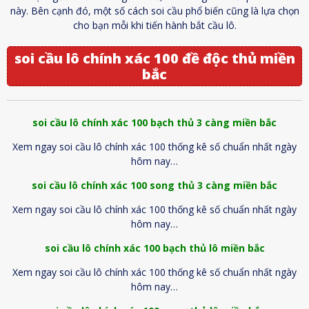
này. Bên cạnh đó, một số cách soi cầu phổ biến cũng là lựa chọn
cho bạn mỗi khi tiến hành bắt cầu lô.
soi cầu lô chính xác 100 đề độc thủ miền
bắc
soi cầu lô chính xác 100 bạch thủ 3 càng miền bắc
Xem ngay soi cầu lô chính xác 100 thống kê số chuẩn nhất ngày
hôm nay…
soi cầu lô chính xác 100 song thủ 3 càng miền bắc
Xem ngay soi cầu lô chính xác 100 thống kê số chuẩn nhất ngày
hôm nay…
soi cầu lô chính xác 100 bạch thủ lô miền bắc
Xem ngay soi cầu lô chính xác 100 thống kê số chuẩn nhất ngày
hôm nay…