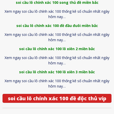
soi cầu lô chính xác 100 song thủ đề miền bắc
Xem ngay soi cầu lô chính xác 100 thống kê số chuẩn nhất ngày
hôm nay…
soi cầu lô chính xác 100 đề đầu đuôi miền bắc
Xem ngay soi cầu lô chính xác 100 thống kê số chuẩn nhất ngày
hôm nay…
soi cầu lô chính xác 100 lô xiên 2 miền bắc
Xem ngay soi cầu lô chính xác 100 thống kê số chuẩn nhất ngày
hôm nay…
soi cầu lô chính xác 100 lô xiên 3 miền bắc
Xem ngay soi cầu lô chính xác 100 thống kê số chuẩn nhất ngày
hôm nay…
soi cầu lô chính xác 100 đề độc thủ víp