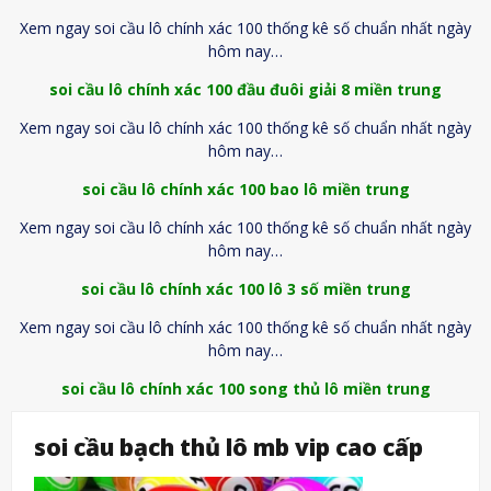
Xem ngay soi cầu lô chính xác 100 thống kê số chuẩn nhất ngày
hôm nay…
soi cầu lô chính xác 100 đầu đuôi giải 8 miền trung
Xem ngay soi cầu lô chính xác 100 thống kê số chuẩn nhất ngày
hôm nay…
soi cầu lô chính xác 100 bao lô miền trung
Xem ngay soi cầu lô chính xác 100 thống kê số chuẩn nhất ngày
hôm nay…
soi cầu lô chính xác 100 lô 3 số miền trung
Xem ngay soi cầu lô chính xác 100 thống kê số chuẩn nhất ngày
hôm nay…
soi cầu lô chính xác 100 song thủ lô miền trung
soi cầu bạch thủ lô mb vip cao cấp