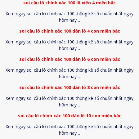
soi cầu lô chính xác 100 lô xiên 4 miền bắc
Xem ngay soi cầu lô chính xác 100 thống kê số chuẩn nhất ngày
hôm nay…
soi cầu lô chính xác 100 dàn lô 4 con miền bắc
Xem ngay soi cầu lô chính xác 100 thống kê số chuẩn nhất ngày
hôm nay…
soi cầu lô chính xác 100 dàn lô 6 con miền bắc
Xem ngay soi cầu lô chính xác 100 thống kê số chuẩn nhất ngày
hôm nay…
soi cầu lô chính xác 100 dàn lô 8 con miền bắc
Xem ngay soi cầu lô chính xác 100 thống kê số chuẩn nhất ngày
hôm nay…
soi cầu lô chính xác 100 dàn lô 10 con miền bắc
Xem ngay soi cầu lô chính xác 100 thống kê số chuẩn nhất ngày
hôm nay…