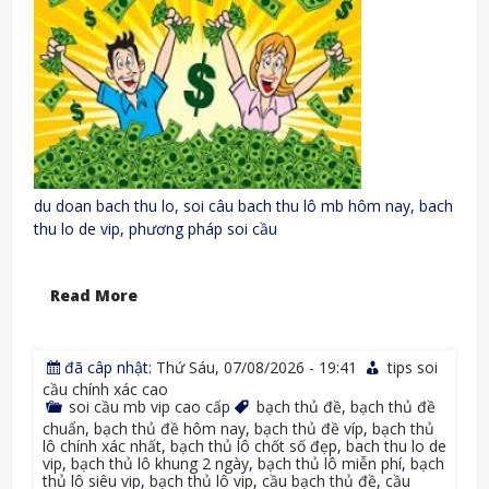
cao
cấp
du doan bach thu lo, soi câu bach thu lô mb hôm nay, bach
thu lo de vip, phương pháp soi cầu
Read More
đã câp nhật:
Thứ Sáu, 07/08/2026 - 19:41
tips soi
cầu chính xác cao
soi cầu mb vip cao cấp
bạch thủ đề
,
bạch thủ đề
chuẩn
,
bạch thủ đề hôm nay
,
bạch thủ đề víp
,
bạch thủ
lô chính xác nhất
,
bạch thủ lô chốt số đẹp
,
bach thu lo de
vip
,
bạch thủ lô khung 2 ngày
,
bạch thủ lô miễn phí
,
bạch
thủ lô siêu vip
,
bạch thủ lô vip
,
cầu bạch thủ đề
,
cầu