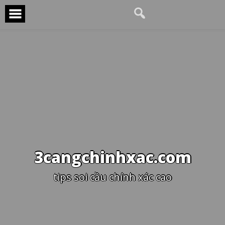
Skip
to
content
3cangchinhxac.com
tips soi cầu chính xác cao