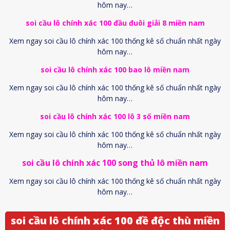
hôm nay…
soi cầu lô chính xác 100 đầu đuôi giải 8 miền nam
Xem ngay soi cầu lô chính xác 100 thống kê số chuẩn nhất ngày
hôm nay…
soi cầu lô chính xác 100 bao lô miền nam
Xem ngay soi cầu lô chính xác 100 thống kê số chuẩn nhất ngày
hôm nay…
soi cầu lô chính xác 100 lô 3 số miền nam
Xem ngay soi cầu lô chính xác 100 thống kê số chuẩn nhất ngày
hôm nay…
soi cầu lô chính xác 100 song thủ lô miền nam
Xem ngay soi cầu lô chính xác 100 thống kê số chuẩn nhất ngày
hôm nay…
soi cầu lô chính xác 100 đề độc thù miền