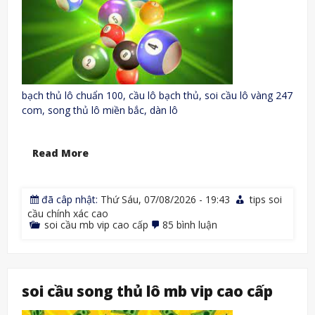
bạch thủ lô chuẩn 100, cầu lô bạch thủ, soi cầu lô vàng 247
com, song thủ lô miền bắc, dàn lô
Read More
đã câp nhật:
Thứ Sáu, 07/08/2026 - 19:43
tips soi
cầu chính xác cao
ở
soi cầu mb vip cao cấp
85 bình luận
soi
cầu
dàn
lô
6
soi cầu song thủ lô mb vip cao cấp
con
mb
vip